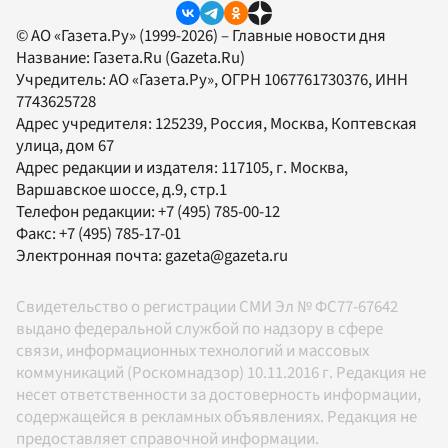
© АО «Газета.Ру» (1999-2026) – Главные новости дня
Название:
Газета.Ru
(Gazeta.Ru)
Учредитель:
АО «Газета.Ру»
, ОГРН 1067761730376, ИНН
7743625728
Адрес учредителя: 125239, Россия, Москва, Коптевская
улица, дом 67
Адрес редакции и издателя:
117105
, г.
Москва
,
Варшавское шоссе, д.9, стр.1
Телефон редакции:
+7 (495) 785-00-12
Факс:
+7 (495) 785-17-01
Электронная почта:
gazeta@gazeta.ru
Свидетельство о регистрации СМИ Эл № ФС77-67642
выдано федеральной службой по надзору в сфере
связи, информационных технологий и массовых
коммуникаций (Роскомнадзор) 10.11.2016 г. Редакция не
несет ответственности за достоверность информации,
содержащейся в рекламных объявлениях. Редакция не
предоставляет справочной информации.