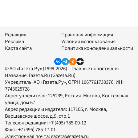
Редакция
Правовая информация
Реклама
Условия использования
Карта сайта
Политика конфиденциальности
© АО «Газета.Ру» (1999-2026) – Главные новости дня
Название:
Газета.Ru
(Gazeta.Ru)
Учредитель:
АО «Газета.Ру»
, ОГРН 1067761730376, ИНН
7743625728
Адрес учредителя: 125239, Россия, Москва, Коптевская
улица, дом 67
Адрес редакции и издателя:
117105
, г.
Москва
,
Варшавское шоссе, д.9, стр.1
Телефон редакции:
+7 (495) 785-00-12
Факс:
+7 (495) 785-17-01
Электронная почта:
gazeta@gazeta.ru