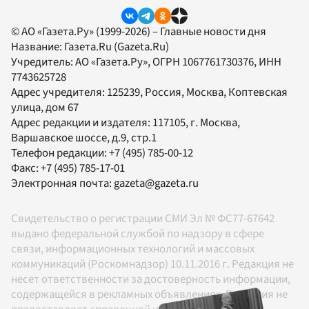
© АО «Газета.Ру» (1999-2026) – Главные новости дня
Название:
Газета.Ru
(Gazeta.Ru)
Учредитель:
АО «Газета.Ру»
, ОГРН 1067761730376, ИНН
7743625728
Адрес учредителя: 125239, Россия, Москва, Коптевская
улица, дом 67
Адрес редакции и издателя:
117105
, г.
Москва
,
Варшавское шоссе, д.9, стр.1
Телефон редакции:
+7 (495) 785-00-12
Факс:
+7 (495) 785-17-01
Электронная почта:
gazeta@gazeta.ru
Свидетельство о регистрации СМИ Эл № ФС77-67642
выдано федеральной службой по надзору в сфере
связи, информационных технологий и массовых
коммуникаций (Роскомнадзор) 10.11.2016 г. Редакция не
несет ответственности за достоверность информации,
содержащейся в рекламных объявлениях. Редакция не