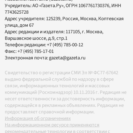
Учредитель:
АО «Газета.Ру»
, ОГРН 1067761730376, ИНН
7743625728
Адрес учредителя: 125239, Россия, Москва, Коптевская
улица, дом 67
Адрес редакции и издателя:
117105
, г.
Москва
,
Варшавское шоссе, д.9, стр.1
Телефон редакции:
+7 (495) 785-00-12
Факс:
+7 (495) 785-17-01
Электронная почта:
gazeta@gazeta.ru
Свидетельство о регистрации СМИ Эл № ФС77-67642
выдано федеральной службой по надзору в сфере
связи, информационных технологий и массовых
коммуникаций (Роскомнадзор) 10.11.2016 г. Редакция не
несет ответственности за достоверность информации,
содержащейся в рекламных объявлениях. Редакция не
предоставляет справочной информации.
Информация об ограничениях
На информационном ресурсе применяются
рекомендательные технологии в соответствии с