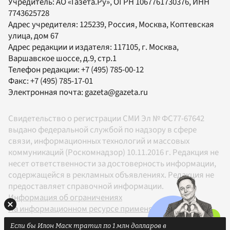
Учредитель:
АО «Газета.Ру»
, ОГРН 1067761730376, ИНН
7743625728
Адрес учредителя: 125239, Россия, Москва, Коптевская
улица, дом 67
Адрес редакции и издателя:
117105
, г.
Москва
,
Варшавское шоссе, д.9, стр.1
Телефон редакции:
+7 (495) 785-00-12
Факс:
+7 (495) 785-17-01
Электронная почта:
gazeta@gazeta.ru
Свидетельство о регистрации СМИ Эл № ФС77-67642
выдано федеральной службой по надзору в сфере
связи, информационных технологий и массовых
коммуникаций (Роскомнадзор) 10.11.2016 г. Редакция не
несет ответственности за достоверность информации,
содержащейся в рекламных объявлениях. Редакция не
предоставляет справочной информации.
Информация об ограничениях
На информационном ресурсе применяются
рекомендательные технологии в соответствии с
Если бы Илон Маск тратил по 1 млн долларов в