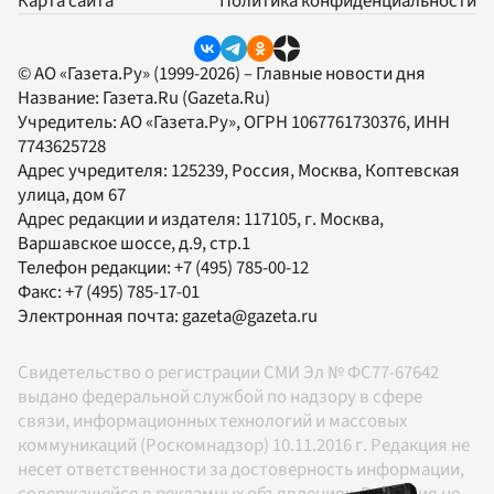
Карта сайта
Политика конфиденциальности
© АО «Газета.Ру» (1999-2026) – Главные новости дня
Название:
Газета.Ru
(Gazeta.Ru)
Учредитель:
АО «Газета.Ру»
, ОГРН 1067761730376, ИНН
7743625728
Адрес учредителя: 125239, Россия, Москва, Коптевская
улица, дом 67
Адрес редакции и издателя:
117105
, г.
Москва
,
Варшавское шоссе, д.9, стр.1
Телефон редакции:
+7 (495) 785-00-12
Факс:
+7 (495) 785-17-01
Электронная почта:
gazeta@gazeta.ru
Свидетельство о регистрации СМИ Эл № ФС77-67642
выдано федеральной службой по надзору в сфере
связи, информационных технологий и массовых
коммуникаций (Роскомнадзор) 10.11.2016 г. Редакция не
несет ответственности за достоверность информации,