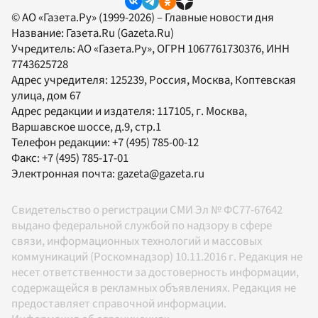
© АО «Газета.Ру» (1999-2026) – Главные новости дня
Название:
Газета.Ru
(Gazeta.Ru)
Учредитель:
АО «Газета.Ру»
, ОГРН 1067761730376, ИНН
7743625728
Адрес учредителя: 125239, Россия, Москва, Коптевская
улица, дом 67
Адрес редакции и издателя:
117105
, г.
Москва
,
Варшавское шоссе, д.9, стр.1
Телефон редакции:
+7 (495) 785-00-12
Факс:
+7 (495) 785-17-01
Электронная почта:
gazeta@gazeta.ru
Свидетельство о регистрации СМИ Эл № ФС77-67642
выдано федеральной службой по надзору в сфере
связи, информационных технологий и массовых
коммуникаций (Роскомнадзор) 10.11.2016 г. Редакция не
несет ответственности за достоверность информации,
содержащейся в рекламных объявлениях. Редакция не
предоставляет справочной информации.