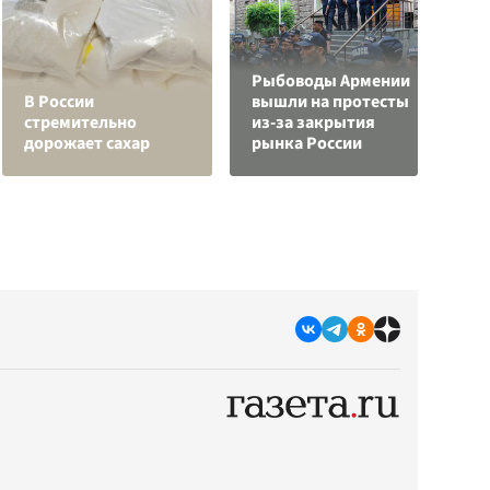
Рыбоводы Армении
В России
вышли на протесты
С
стремительно
из-за закрытия
а
дорожает сахар
рынка России
с