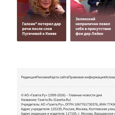
Зеленский
Галкин* потерял дар
неприлично повел
речи после слов
cебя в присутствии
Пугачевой о Киеве
фон дер Ляйен
Редакция
Реклама
Карта сайта
Правовая информация
Услов
© АО «Газета.Ру» (1999-2026) – Главные новости дня
Название:
Газета.Ru
(Gazeta.Ru)
Учредитель:
АО «Газета.Ру»
, ОГРН 1067761730376, ИНН 7743
Адрес учредителя: 125239, Россия, Москва, Коптевская улиц
Адрес редакции и издателя:
117105
, г.
Москва
,
Варшавское шо