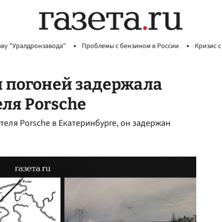
аву "Уралдронзавода"
Проблемы с бензином в России
Кризис с
и погоней задержала
еля Porsche
еля Porsche в Екатеринбурге, он задержан