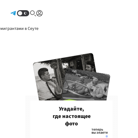
Авторизоваться
 мигрантами в Сеуте
Угадайте,
где настоящее
фото