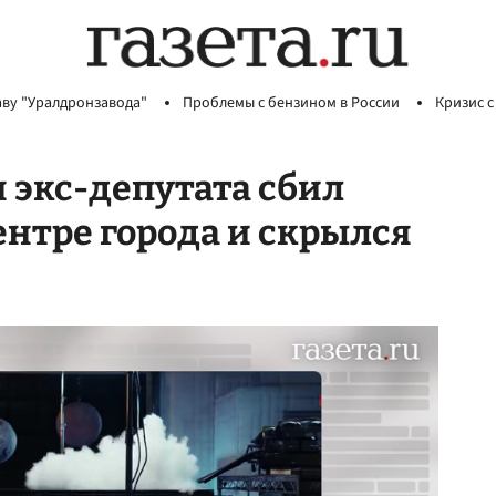
аву "Уралдронзавода"
Проблемы с бензином в России
Кризис с
н экс-депутата сбил
нтре города и скрылся