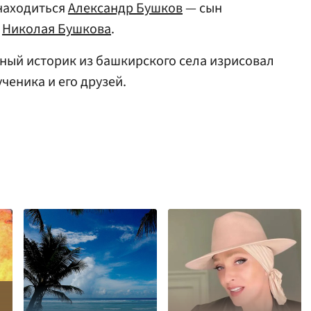
 находиться
Александр Бушков
— сын
а
Николая Бушкова
.
ьный историк из башкирского села изрисовал
ченика и его друзей.