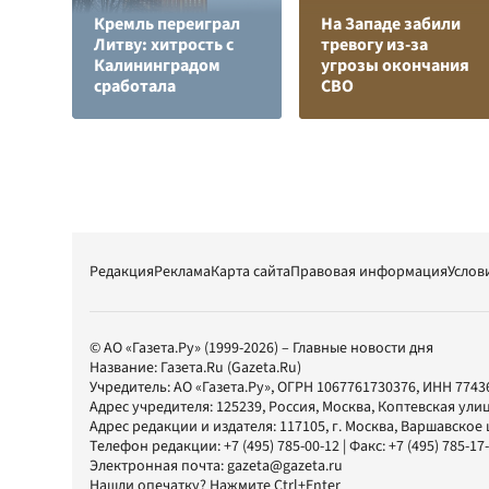
Кремль переиграл
На Западе забили
Литву: хитрость с
тревогу из-за
Калининградом
угрозы окончания
сработала
СВО
Редакция
Реклама
Карта сайта
Правовая информация
Услов
© АО «Газета.Ру» (1999-2026) – Главные новости дня
Название:
Газета.Ru
(Gazeta.Ru)
Учредитель:
АО «Газета.Ру»
, ОГРН 1067761730376, ИНН 7743
Адрес учредителя: 125239, Россия, Москва, Коптевская улиц
Адрес редакции и издателя:
117105
, г.
Москва
,
Варшавское шо
Телефон редакции:
+7 (495) 785-00-12
| Факс:
+7 (495) 785-17
Электронная почта:
gazeta@gazeta.ru
Нашли опечатку? Нажмите Ctrl+Enter