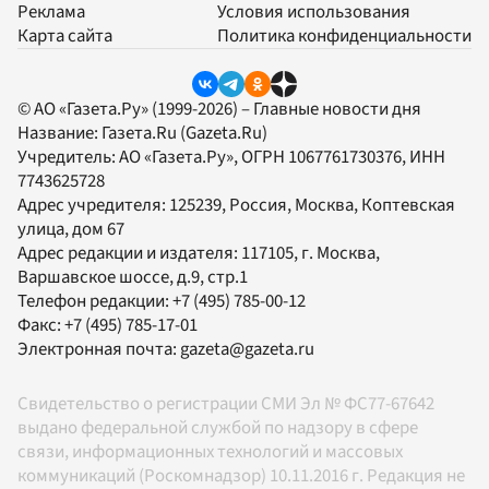
Реклама
Условия использования
Карта сайта
Политика конфиденциальности
© АО «Газета.Ру» (1999-2026) – Главные новости дня
Название:
Газета.Ru
(Gazeta.Ru)
Учредитель:
АО «Газета.Ру»
, ОГРН 1067761730376, ИНН
7743625728
Адрес учредителя: 125239, Россия, Москва, Коптевская
улица, дом 67
Адрес редакции и издателя:
117105
, г.
Москва
,
Варшавское шоссе, д.9, стр.1
Телефон редакции:
+7 (495) 785-00-12
Факс:
+7 (495) 785-17-01
Электронная почта:
gazeta@gazeta.ru
Свидетельство о регистрации СМИ Эл № ФС77-67642
выдано федеральной службой по надзору в сфере
связи, информационных технологий и массовых
коммуникаций (Роскомнадзор) 10.11.2016 г. Редакция не