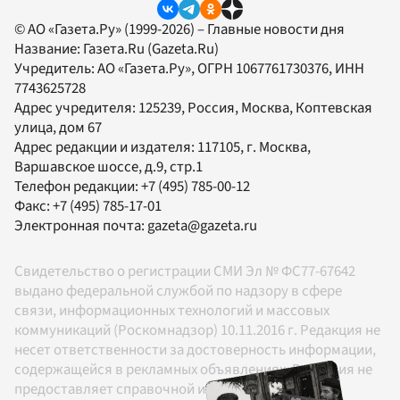
© АО «Газета.Ру» (1999-2026) – Главные новости дня
Название:
Газета.Ru
(Gazeta.Ru)
Учредитель:
АО «Газета.Ру»
, ОГРН 1067761730376, ИНН
7743625728
Адрес учредителя: 125239, Россия, Москва, Коптевская
улица, дом 67
Адрес редакции и издателя:
117105
, г.
Москва
,
Варшавское шоссе, д.9, стр.1
Телефон редакции:
+7 (495) 785-00-12
Факс:
+7 (495) 785-17-01
Электронная почта:
gazeta@gazeta.ru
Свидетельство о регистрации СМИ Эл № ФС77-67642
выдано федеральной службой по надзору в сфере
связи, информационных технологий и массовых
коммуникаций (Роскомнадзор) 10.11.2016 г. Редакция не
несет ответственности за достоверность информации,
содержащейся в рекламных объявлениях. Редакция не
предоставляет справочной информации.