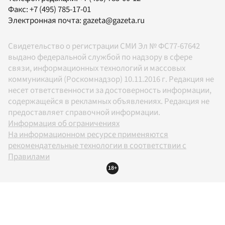
Факс:
+7 (495) 785-17-01
Электронная почта:
gazeta@gazeta.ru
Свидетельство о регистрации СМИ Эл № ФС77-67642
выдано федеральной службой по надзору в сфере
связи, информационных технологий и массовых
коммуникаций (Роскомнадзор) 10.11.2016 г. Редакция не
несет ответственности за достоверность информации,
содержащейся в рекламных объявлениях. Редакция не
предоставляет справочной информации.
Информация об ограничениях
На информационном ресурсе применяются
рекомендательные технологии в соответствии с
Правилами
18+