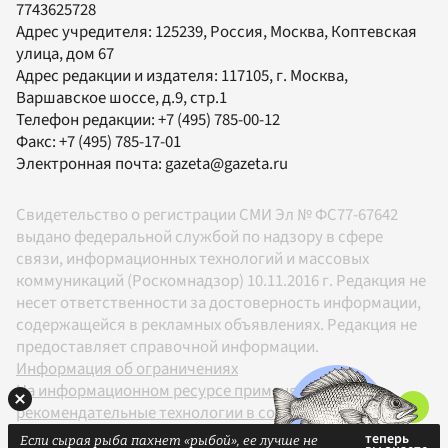
7743625728
Адрес учредителя: 125239, Россия, Москва, Коптевская
улица, дом 67
Адрес редакции и издателя:
117105
, г.
Москва
,
Варшавское шоссе, д.9, стр.1
Телефон редакции:
+7 (495) 785-00-12
Факс:
+7 (495) 785-17-01
Электронная почта:
gazeta@gazeta.ru
Свидетельство о регистрации СМИ Эл № ФС77-67642
выдано федеральной службой по надзору в сфере
связи, информационных технологий и массовых
коммуникаций (Роскомнадзор) 10.11.2016 г. Редакция не
несет ответственности за достоверность информации,
содержащейся в рекламных объявлениях. Редакция не
предоставляет справочной информации.
Информация об ограничениях
На информационном ресурсе применяются
рекомендательные технологии в соответствии с
Правилами
Если сырая рыба пахнет «рыбой», ее лучше не