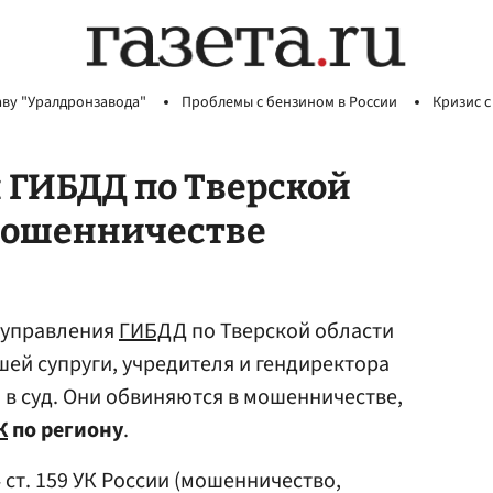
аву "Уралдронзавода"
Проблемы с бензином в России
Кризис с
 ГИБДД по Тверской
 мошенничестве
ы управления
ГИБДД
по Тверской области
шей супруги, учредителя и гендиректора
 в суд. Они обвиняются в мошенничестве,
К
по региону
.
 ст. 159 УК России (мошенничество,