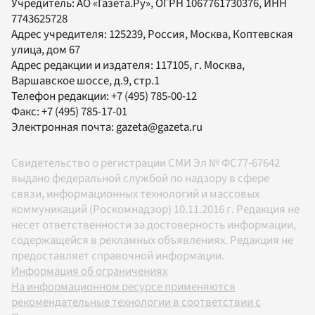
Учредитель:
АО «Газета.Ру»
, ОГРН 1067761730376, ИНН
7743625728
Адрес учредителя: 125239, Россия, Москва, Коптевская
улица, дом 67
Адрес редакции и издателя:
117105
, г.
Москва
,
Варшавское шоссе, д.9, стр.1
Телефон редакции:
+7 (495) 785-00-12
Факс:
+7 (495) 785-17-01
Электронная почта:
gazeta@gazeta.ru
Свидетельство о регистрации СМИ Эл № ФС77-67642
выдано федеральной службой по надзору в сфере
связи, информационных технологий и массовых
коммуникаций (Роскомнадзор) 10.11.2016 г. Редакция не
несет ответственности за достоверность информации,
содержащейся в рекламных объявлениях. Редакция не
предоставляет справочной информации.
Информация об ограничениях
На информационном ресурсе применяются
рекомендательные технологии в соответствии с