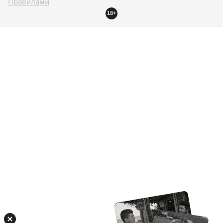
Правилами
18+