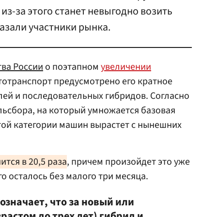
из-за этого станет невыгодно возить
казали участники рынка.
тва России
о поэтапном
увеличении
тотранспорт предусмотрено его кратное
ей и последовательных гибридов. Согласно
льсбора, на который умножается базовая
 этой категории машин вырастет с нынешних
ится в 20,5 раза
, причем произойдет это уже
го осталось без малого три месяца.
 означает, что за новый или
растом до трех лет) гибрид и