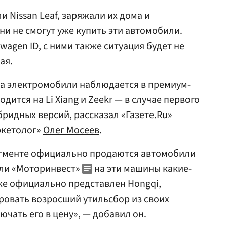
 Nissan Leaf, заряжали их дома и
ни не смогут уже купить эти автомобили.
agen ID, с ними также ситуация будет не
ая.
на электромобили наблюдается в премиум-
дится на Li Xiang и Zeekr — в случае первого
бридных версий, рассказал «Газете.Ru»
ркетолог»
Олег Мосеев
.
егменте официально продаются автомобили
т ли «Моторинвест»
на эти машины какие-
кже официально представлен Hongqi,
ровать возросший утильсбор из своих
чать его в цену», — добавил он.