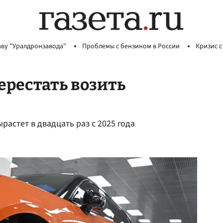
аву "Уралдронзавода"
Проблемы с бензином в России
Кризис с
рестать возить
астет в двадцать раз с 2025 года