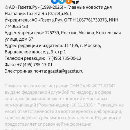
© АО «Газета.Ру» (1999-2026) – Главные новости дня
Название:
Газета.Ru
(Gazeta.Ru)
Учредитель:
АО «Газета.Ру»
, ОГРН 1067761730376, ИНН
7743625728
Адрес учредителя: 125239, Россия, Москва, Коптевская
улица, дом 67
Адрес редакции и издателя:
117105
, г.
Москва
,
Варшавское шоссе, д.9, стр.1
Телефон редакции:
+7 (495) 785-00-12
Факс:
+7 (495) 785-17-01
Электронная почта:
gazeta@gazeta.ru
Свидетельство о регистрации СМИ Эл № ФС77-67642
выдано федеральной службой по надзору в сфере
связи, информационных технологий и массовых
коммуникаций (Роскомнадзор) 10.11.2016 г. Редакция не
несет ответственности за достоверность информации,
содержащейся в рекламных объявлениях. Редакция не
предоставляет справочной информации.