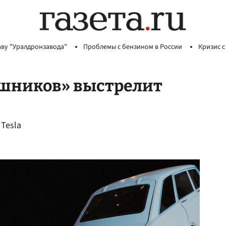
аву "Уралдронзавода"
Проблемы с бензином в России
Кризис с
ашников» выстрелит
Tesla