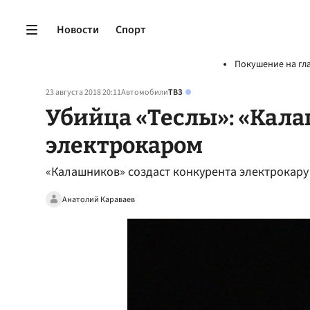
Новости
Спорт
Покушение на гл
23 августа 2018 20:11
Автомобили
ТВЗ
Убийца «Теслы»: «Кал
электрокаром
«Калашников» создаст конкурента электрокару 
Анатолий Караваев