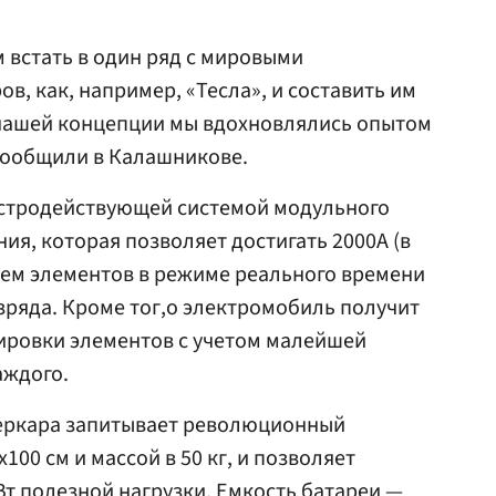
м встать в один ряд с мировыми
, как, например, «Тесла», и составить им
нашей концепции мы вдохновлялись опытом
сообщили в Калашникове.
быстродействующей системой модульного
ия, которая позволяет достигать 2000А (в
лем элементов в режиме реального времени
зряда. Кроме тог,о электромобиль получит
ировки элементов с учетом малейшей
аждого.
перкара запитывает революционный
100 см и массой в 50 кг, и позволяет
Вт полезной нагрузки. Емкость батареи —