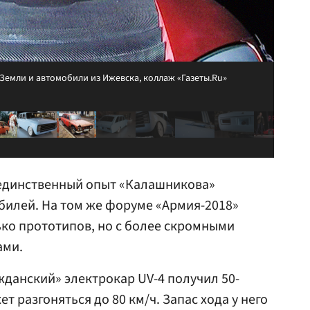
 Земли и автомобили из Ижевска, коллаж «Газеты.Ru»
 единственный опыт «Калашникова»
билей. На том же форуме «Армия-2018»
ко прототипов, но с более скромными
ами.
жданский» электрокар UV-4 получил 50-
т разгоняться до 80 км/ч. Запас хода у него