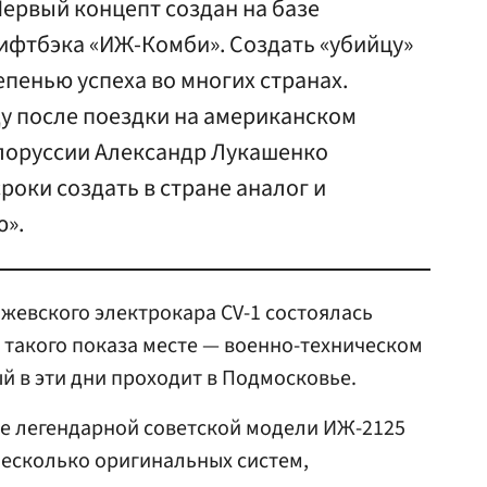
Первый концепт создан на базе
ифтбэка «ИЖ-Комби». Создать «убийцу»
епенью успеха во многих странах.
ду после поездки на американском
лоруссии Александр Лукашенко
роки создать в стране аналог и
ю».
жевского электрокара CV-1 состоялась
такого показа месте — военно-техническом
й в эти дни проходит в Подмосковье.
зе легендарной советской модели ИЖ-2125
несколько оригинальных систем,