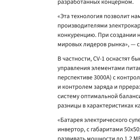
разработанных концерном.
«Эта технология позволит на
производителями электрокаров
конкуренцию. При создании 
мировых лидеров рынка», — 
В частности, CV-1 оснастят 
управления элементами питан
перспективе 3000А) с контро
и контролем заряда и пррера
систему оптимальной баланс
разницы в характеристиках к
«Батарея электрического су
инвертор, с габаритами 50х50х
развивать мощности до 1,2 М