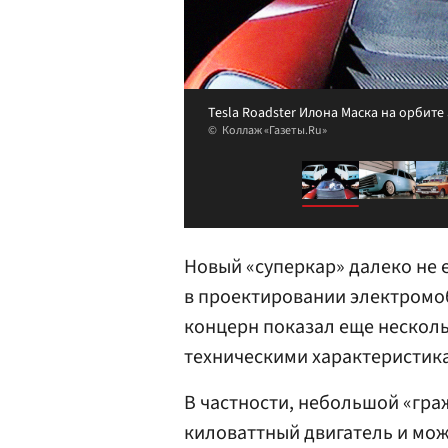
Tesla Roadster Илона Маска на орбите
Коллаж «Газеты.Ru»
Новый «суперкар» далеко не
в проектировании электромо
концерн показал еще несколь
техническими характеристик
В частности, небольшой «гра
киловаттный двигатель и може