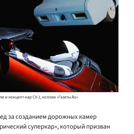
ли и концепт-кар CV-1, коллаж «Газеты.Ru»
ед за созданием дорожных камер
рический суперкар», который призван