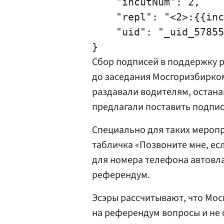
    "incutNum": 2,

    "repl": "<2>:{{inc
    "uid": "_uid_57855
Сбор подписей в поддержку р
до заседания Мосгоризбирком
раздавали водителям, остана
предлагали поставить подпи
Специально для таких мероп
табличка «Позвоните мне, ес
для номера телефона автовл
референдум.
Эсэры рассчитывают, что Мо
на референдум вопросы и не 