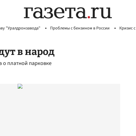
аву "Уралдронзавода"
Проблемы с бензином в России
Кризис с
ут в народ
 о платной парковке