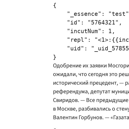
{

    "_essence": "test"
    "id": "5764321",

    "incutNum": 1,

    "repl": "<1>:{{inc
    "uid": "_uid_57855
Одобрение их заявки Мосгори
ожидали, что сегодня это реш
исторический прецедент, — ра
референдума, депутат муници
Свиридов
. — Все предыдущи
в Москве, разбивались о стен
Валентин Горбунов
. — «Газата