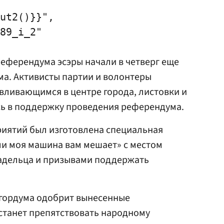
ut2()}}",

89_i_2"

еферендума эсэры начали в четверг еще
а. Активисты партии и волонтеры
вливающимся в центре города, листовки и
сь в поддержку проведения референдума.
риятий был изготовлена специальная
ли моя машина вам мешает» с местом
адельца и призывами поддержать
сгордума одобрит вынесенные
станет препятствовать народному