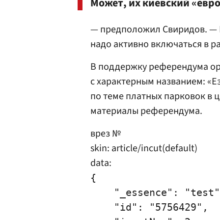
Может, их киевский «евр
— предположил Свиридов. — 
надо активно включаться в ра
В поддержку референдума ор
с характерным названием: «Е
по теме платных парковок в 
материалы референдума.
врез №
skin: article/incut(default)
data:
{

    "_essence": "test"
    "id": "5756429",
