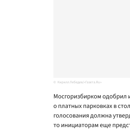
Кирилл Лебедев/«Газета.Ru»
Мосгоризбирком одобрил 
о платных парковках в сто
голосования должна утверд
то инициаторам еще предст