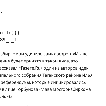
,

ut1()}}",

89_i_1"

збиркомом удивило самих эсэров. «Мы не
ение будет принято в таком виде, это
ссказал «Газете.Ru» один из авторов идеи
пального собрания Таганского района Илья
е референдумы, которые инициировались
у в лице Горбунова (глава Мосгоризбиркома
.Ru»)».