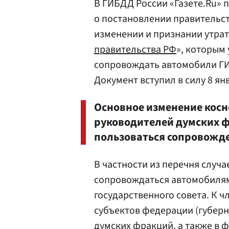
В ГИБДД России «Газете.Ru» п
о постановлении правительств
изменении и признании утра
правительства РФ
», которым 
сопровождать автомобили ГИ
Документ вступил в силу 8 ян
Основное изменение косне
руководителей думских ф
пользоваться сопровожд
В частности из перечня случа
сопровождаться автомобилям
государственного совета. К ч
субъектов федерации (губерн
думских фракций, а также в 