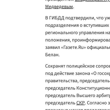
Медведевым
.
В ГИБДД подтвердили, что у
подразделения о вступивших 
регионального управления на
положения, проинформирован
заявил «Газете.Ru» официал
Белан.
Сохранят полицейское сопро
под действие закона «О госох
правительства, председател
председатель Конституционно
председатель Высшего арбитр
председатель
СКР
. Согласно 