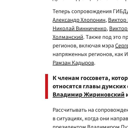
Теперь сопровождения ГИБДД
Александр Хлопонин
,
Виктор
Николай Винниченко
,
Виктор
Холманский
. Также под это 
регионов, включая мэра
Серг
напряженных регионов, как И
Рамзан Кадыров
.
К членам госсовета, кот
относятся главы думски
Владимир Жириновский
Рассчитывать на сопровожден
в ситуациях, когда они напр
президентом
Владимиром Пу