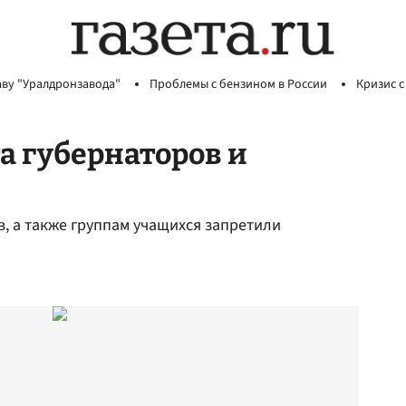
аву "Уралдронзавода"
Проблемы с бензином в России
Кризис с
а губернаторов и
, а также группам учащихся запретили