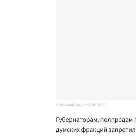
Виталий Аньков/ИТАР-ТАСС
Губернаторам, полпредам 
думских фракций запретил