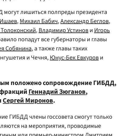
 могут лишиться полпреды президента
 Ишаев
,
Михаил Бабич
,
Александр Беглов
,
 Толоконский
,
Владимир Устинов
и
Игорь
правило попадут все губернаторы и главы
ея Собянина
, а также главы таких
нгушетия и Чечня,
Юнус-Бек Евкуров
и
орым положено сопровождение ГИБДД,
х фракций
Геннадий Зюганов
,
и
Сергей Миронов
.
ие ГИБДД члены госсовета смогут только
авляются на мероприятия, проводимые
тиным
или премьер-министром
Дмитрием