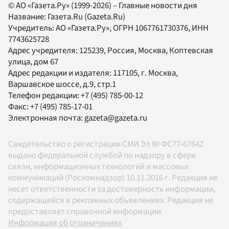
© АО «Газета.Ру» (1999-2026) – Главные новости дня
Название:
Газета.Ru
(Gazeta.Ru)
Учредитель:
АО «Газета.Ру»
, ОГРН 1067761730376, ИНН
7743625728
Адрес учредителя: 125239, Россия, Москва, Коптевская
улица, дом 67
Адрес редакции и издателя:
117105
, г.
Москва
,
Варшавское шоссе, д.9, стр.1
Телефон редакции:
+7 (495) 785-00-12
Факс:
+7 (495) 785-17-01
Электронная почта:
gazeta@gazeta.ru
Свидетельство о регистрации СМИ Эл № ФС77-67642
выдано федеральной службой по надзору в сфере
связи, информационных технологий и массовых
коммуникаций (Роскомнадзор) 10.11.2016 г. Редакция не
несет ответственности за достоверность информации,
содержащейся в рекламных объявлениях. Редакция не
предоставляет справочной информации.
Информация об ограничениях