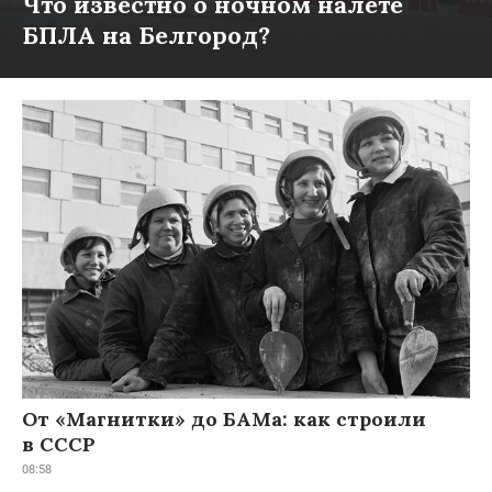
Что известно о ночном налете
БПЛА на Белгород?
От «Магнитки» до БАМа: как строили
в СССР
08:58