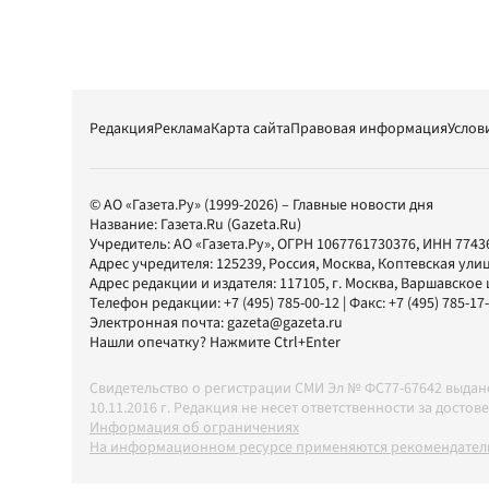
Редакция
Реклама
Карта сайта
Правовая информация
Услов
© АО «Газета.Ру» (1999-2026) – Главные новости дня
Название:
Газета.Ru
(Gazeta.Ru)
Учредитель:
АО «Газета.Ру»
, ОГРН 1067761730376, ИНН 7743
Адрес учредителя: 125239, Россия, Москва, Коптевская улиц
Адрес редакции и издателя:
117105
, г.
Москва
,
Варшавское шо
Телефон редакции:
+7 (495) 785-00-12
| Факс:
+7 (495) 785-17
Электронная почта:
gazeta@gazeta.ru
Нашли опечатку? Нажмите Ctrl+Enter
Свидетельство о регистрации СМИ Эл № ФС77-67642 выда
10.11.2016 г. Редакция не несет ответственности за дос
Информация об ограничениях
На информационном ресурсе применяются рекомендатель