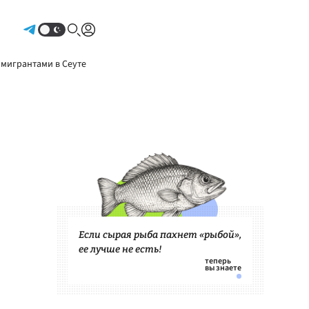
Авторизоваться
 мигрантами в Сеуте
Если сырая рыба пахнет «рыбой»,
ее лучше не есть!