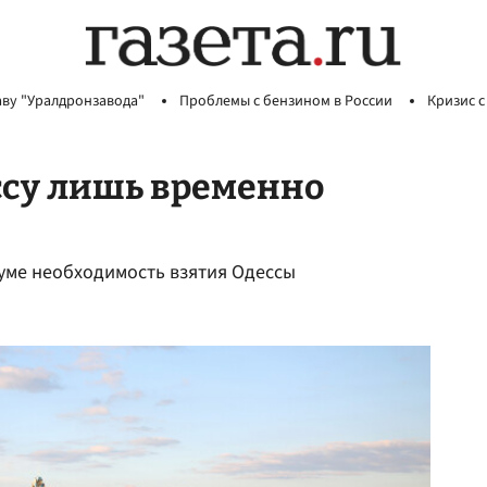
аву "Уралдронзавода"
Проблемы с бензином в России
Кризис с
ссу лишь временно
 уме необходимость взятия Одессы