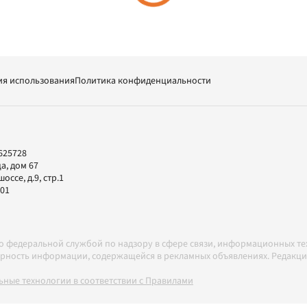
ия использования
Политика конфиденциальности
625728
а, дом 67
ссе, д.9, стр.1
-01
но федеральной службой по надзору в сфере связи, информационных т
товерность информации, содержащейся в рекламных объявлениях. Редак
ные технологии в соответствии с Правилами