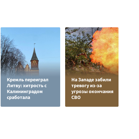
Кремль переиграл
На Западе забили
Л
Литву: хитрость с
тревогу из-за
з
Калининградом
угрозы окончания
в
сработала
СВО
р