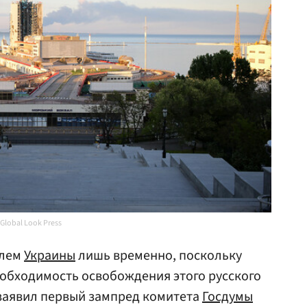
Global Look Press
олем
Украины
лишь временно, поскольку
еобходимость освобождения этого русского
» заявил первый зампред комитета
Госдумы