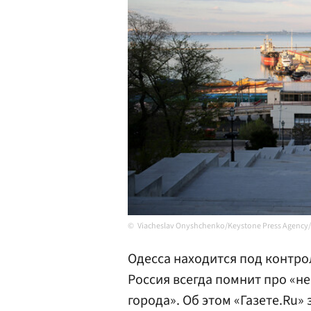
Viacheslav Onyshchenko/Keystone Press Agency/
Одесса находится под контр
Россия всегда помнит про «н
города». Об этом «Газете.Ru