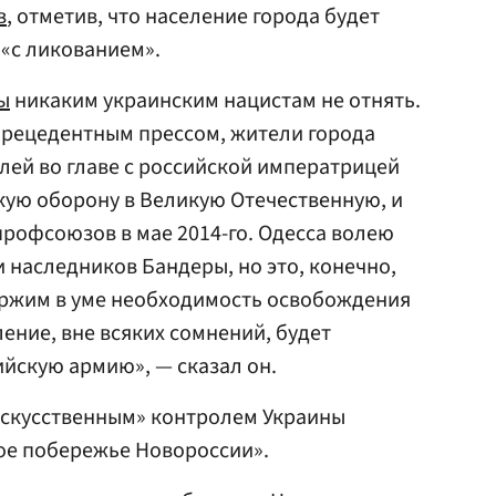
в
, отметив, что население города будет
«с ликованием».
ы
никаким украинским нацистам не отнять.
спрецедентным прессом, жители города
лей во главе с российской императрицей
кую оборону в Великую Отечественную, и
профсоюзов в мае 2014-го. Одесса волею
 наследников Бандеры, но это, конечно,
ержим в уме необходимость освобождения
ление, вне всяких сомнений, будет
ийскую армию», — сказал он.
искусственным» контролем Украины
ое побережье Новороссии».