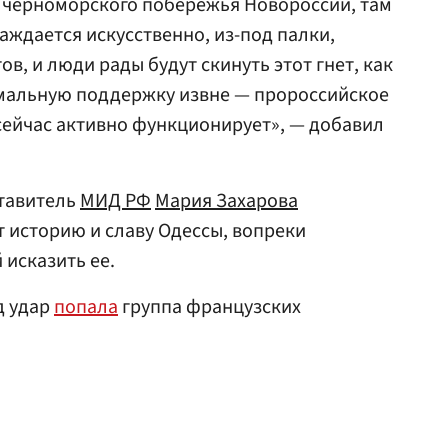
го черноморского побережья Новороссии, там
аждается искусственно, из-под палки,
в, и люди рады будут скинуть этот гнет, как
имальную поддержку извне — пророссийское
 сейчас активно функционирует», — добавил
тавитель
МИД РФ
Мария Захарова
ет историю и славу Одессы, вопреки
 исказить ее.
д удар
попала
группа французских