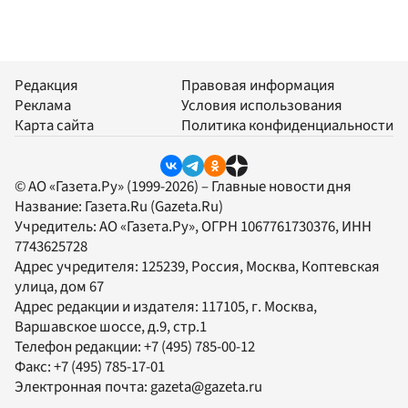
Редакция
Правовая информация
Реклама
Условия использования
Карта сайта
Политика конфиденциальности
© АО «Газета.Ру» (1999-2026) – Главные новости дня
Название:
Газета.Ru
(Gazeta.Ru)
Учредитель:
АО «Газета.Ру»
, ОГРН 1067761730376, ИНН
7743625728
Адрес учредителя: 125239, Россия, Москва, Коптевская
улица, дом 67
Адрес редакции и издателя:
117105
, г.
Москва
,
Варшавское шоссе, д.9, стр.1
Телефон редакции:
+7 (495) 785-00-12
Факс:
+7 (495) 785-17-01
Электронная почта:
gazeta@gazeta.ru