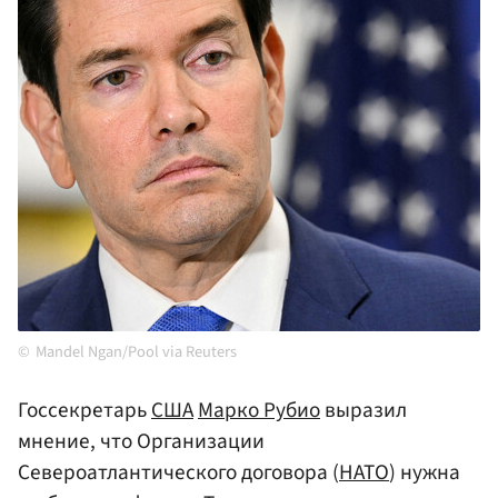
Mandel Ngan/Pool via Reuters
Госсекретарь
США
Марко Рубио
выразил
мнение, что Организации
Североатлантического договора (
НАТО
) нужна