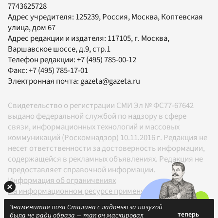
7743625728
Адрес учредителя: 125239, Россия, Москва, Коптевская
улица, дом 67
Адрес редакции и издателя:
117105
, г.
Москва
,
Варшавское шоссе, д.9, стр.1
Телефон редакции:
+7 (495) 785-00-12
Факс:
+7 (495) 785-17-01
Электронная почта:
gazeta@gazeta.ru
Свидетельство о регистрации СМИ Эл № ФС77-67642
выдано федеральной службой по надзору в сфере
связи, информационных технологий и массовых
коммуникаций (Роскомнадзор) 10.11.2016 г. Редакция не
несет ответственности за достоверность информации,
содержащейся в рекламных объявлениях. Редакция не
предоставляет справочной информации.
Информация об ограничениях
На информационном ресурсе применяются
рекомендательные технологии в соответствии с
Знаменитая поза Сталина с ладонью за пазухой
Правилами
была не ради образа — так он маскировал