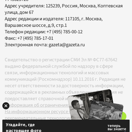
Адрес учредителя: 125239, Россия, Москва, Коптевская
улица, дом 67
Адрес редакции и издателя:
117105
, г.
Москва
,
Варшавское шоссе, д.9, стр.1
Телефон редакции:
+7 (495) 785-00-12
Факс:
+7 (495) 785-17-01
Электронная почта:
gazeta@gazeta.ru
Свидетельство о регистрации СМИ Эл № ФС77-67642
выдано федеральной службой по надзору в сфере
связи, информационных технологий и массовых
коммуникаций (Роскомнадзор) 10.11.2016 г. Редакция не
несет ответственности за достоверность информации,
содержащейся в рекламных объявлениях. Редакция не
предоставляет справочной информации.
Информация об ограничениях
На информационном ресурсе применяются
рекомендательные технологии в соответствии с
Правилами
Угадайте, где
настоящее фото
18+