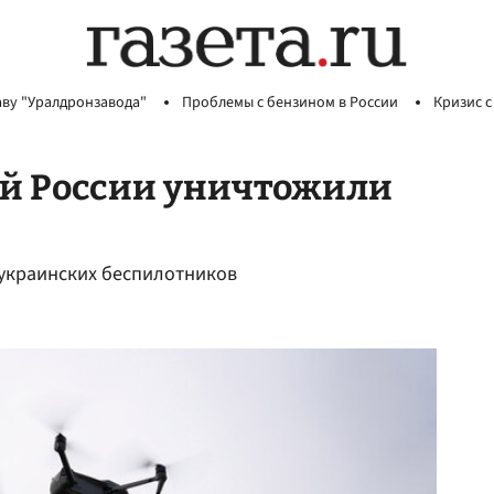
аву "Уралдронзавода"
Проблемы с бензином в России
Кризис с
ей России уничтожили
 украинских беспилотников