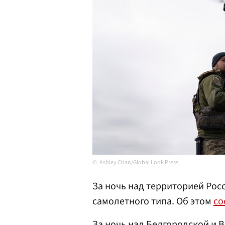
Ashley Chan/Global Look Press
За ночь над территорией Рос
самолетного типа. Об этом
со
За ночь над Белгородской и 