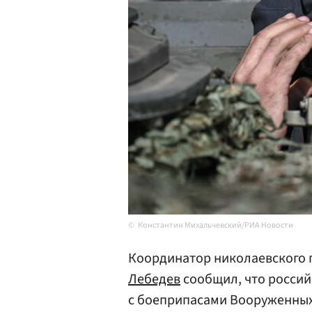
Константин Михальчевский/РИА Новости
Координатор николаевского 
Лебедев
сообщил, что россий
с боеприпасами Вооруженны