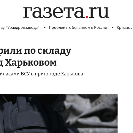
аву "Уралдронзавода"
Проблемы с бензином в России
Кризис с
рили по складу
д Харьковом
рипасами ВСУ в пригороде Харькова