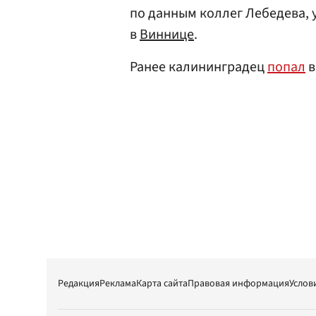
по данным коллег Лебедева, 
в
Виннице
.
Ранее калининградец
попал
в
Редакция
Реклама
Карта сайта
Правовая информация
Услов