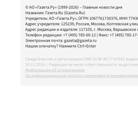
© АО «Газета.Ру» (1999-2026) – Главные новости дня
Название:
Газета.Ru
(Gazeta.Ru)
Учредитель:
АО «Газета.Ру»
, ОГРН 1067761730376, ИНН 7743
Адрес учредителя: 125239, Россия, Москва, Коптевская улиц
Адрес редакции и издателя:
117105
, г.
Москва
,
Варшавское шо
Телефон редакции:
+7 (495) 785-00-12
| Факс:
+7 (495) 785-17
Электронная почта:
gazeta@gazeta.ru
Нашли опечатку? Нажмите Ctrl+Enter
Свидетельство о регистрации СМИ Эл № ФС77-67642 выда
10.11.2016 г. Редакция не несет ответственности за дос
Информация об ограничениях
На информационном ресурсе применяются рекомендатель