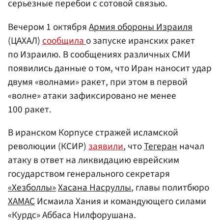
серьезные перебои с сотовой связью.
Вечером 1 октября
Армия обороны Израиля
(ЦАХАЛ)
сообщила
о запуске иранских ракет
по Израилю. В сообщениях различных СМИ
появились данные о том, что Иран наносит удар
двумя «волнами» ракет, при этом в первой
«волне» атаки зафиксировано не менее
100 ракет.
В иранском Корпусе стражей исламской
революции (КСИР)
заявили
, что
Тегеран
начал
атаку в ответ на ликвидацию еврейским
государством генерального секретаря
«Хезболлы»
Хасана Насруллы
, главы политбюро
ХАМАС
Исмаила Хания и командующего силами
«Курдс» Аббаса Нилфорушана.