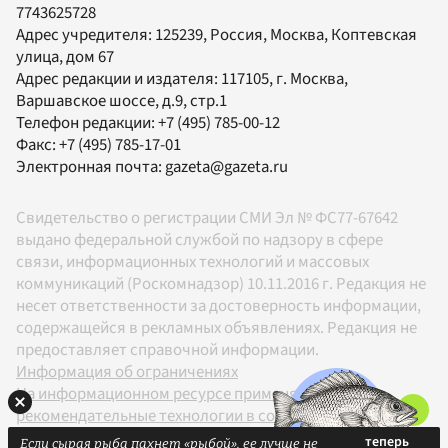
7743625728
Адрес учредителя: 125239, Россия, Москва, Коптевская
улица, дом 67
Адрес редакции и издателя:
117105
, г.
Москва
,
Варшавское шоссе, д.9, стр.1
Телефон редакции:
+7 (495) 785-00-12
Факс:
+7 (495) 785-17-01
Электронная почта:
gazeta@gazeta.ru
Свидетельство о регистрации СМИ Эл № ФС77-67642
выдано федеральной службой по надзору в сфере
связи, информационных технологий и массовых
коммуникаций (Роскомнадзор) 10.11.2016 г. Редакция не
несет ответственности за достоверность информации,
содержащейся в рекламных объявлениях. Редакция не
предоставляет справочной информации.
Информация об ограничениях
На информационном ресурсе применяются
рекомендательные технологии в соответствии с
Правилами
Если сырая рыба пахнет «рыбой», ее лучше не