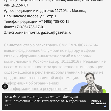
улица, дом 67
Адрес редакции и издателя:
117105
, г.
Москва
,
Варшавское шоссе, д.9, стр.1
Телефон редакции:
+7 (495) 785-00-12
Факс:
+7 (495) 785-17-01
Электронная почта:
gazeta@gazeta.ru
Свидетельство о регистрации СМИ Эл № ФС77-67642
выдано федеральной службой по надзору в сфере
связи, информационных технологий и массовых
коммуникаций (Роскомнадзор) 10.11.2016 г. Редакция не
несет ответственности за достоверность информации,
содержащейся в рекламных объявлениях. Редакция не
предоставляет справочной информации.
Информация об ограничениях
На информационном ресурсе применяются
рекомендательные технологии в соответствии с
Если бы Илон Маск тратил по 1 млн долларов в
Правилами
день, его состояние не закончилось бы и через 2000
18+
лет