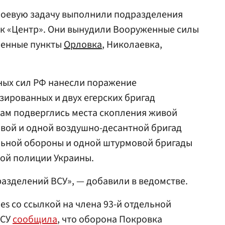
 боевую задачу выполнили подразделения
ск «Центр». Они вынудили Вооруженные силы
ленные пункты
Орловка
, Николаевка,
ных сил РФ нанесли поражение
ированных и двух егерских бригад
рам подверглись места скопления живой
овой и одной воздушно-десантной бригад
альной обороны и одной штурмовой бригады
ной полиции Украины.
азделений ВСУ», — добавили в ведомстве.
imes со ссылкой на члена 93-й отдельной
ВСУ
сообщила
, что оборона Покровка