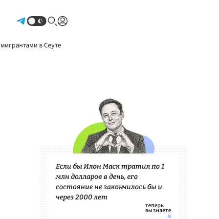
Авторизоваться
 мигрантами в Сеуте
Если бы Илон Маск тратил по 1
млн долларов в день, его
состояние не закончилось бы и
через 2000 лет