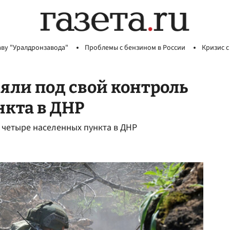
аву "Уралдронзавода"
Проблемы с бензином в России
Кризис с
яли под свой контроль
нкта в ДНР
 четыре населенных пункта в ДНР