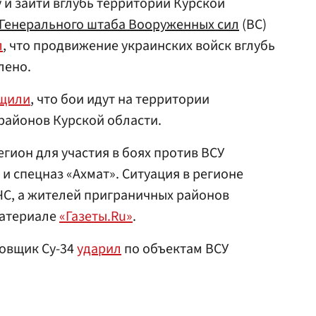
 и зайти вглубь территории Курской
Генерального штаба Вооруженных сил
(ВС)
л
, что продвижение украинских войск вглубь
лено.
щили
, что бои идут на территории
районов Курской области.
егион для участия в боях против ВСУ
и спецназ «Ахмат». Ситуация в регионе
ЧС, а жителей приграничных районов
материале
«Газеты.Ru»
.
овщик Су-34
ударил
по объектам ВСУ