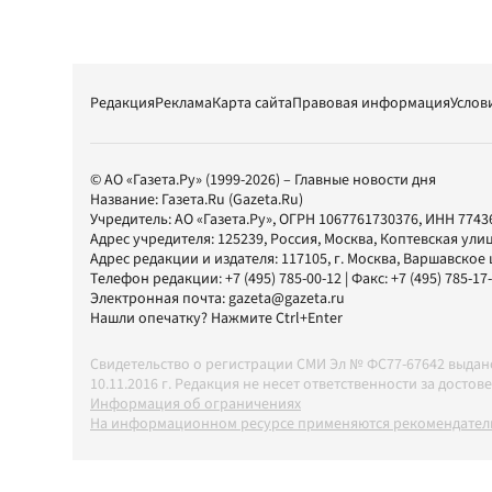
Редакция
Реклама
Карта сайта
Правовая информация
Услов
© АО «Газета.Ру» (1999-2026) – Главные новости дня
Название:
Газета.Ru
(Gazeta.Ru)
Учредитель:
АО «Газета.Ру»
, ОГРН 1067761730376, ИНН 7743
Адрес учредителя: 125239, Россия, Москва, Коптевская улиц
Адрес редакции и издателя:
117105
, г.
Москва
,
Варшавское шо
Телефон редакции:
+7 (495) 785-00-12
| Факс:
+7 (495) 785-17
Электронная почта:
gazeta@gazeta.ru
Нашли опечатку? Нажмите Ctrl+Enter
Свидетельство о регистрации СМИ Эл № ФС77-67642 выда
10.11.2016 г. Редакция не несет ответственности за дос
Информация об ограничениях
На информационном ресурсе применяются рекомендатель