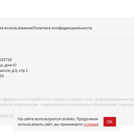
ия использования
Политика конфиденциальности
625728
а, дом 67
ссе, д.9, стр.1
-01
но федеральной службой по надзору в сфере связи, информационных т
товерность информации, содержащейся в рекламных объявлениях. Редак
ные технологии в соответствии с Правилами
На сайте используются cookies. Продолжая
Ok
использовать сайт, вы принимаете
условия