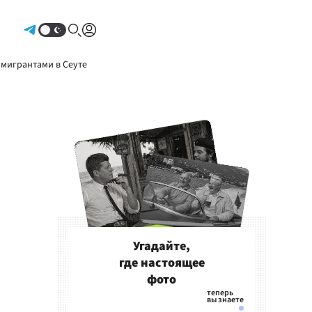
Авторизоваться
 мигрантами в Сеуте
Угадайте,
где настоящее
фото