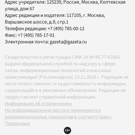
Адрес учредителя: 125239, Россия, Москва, Коптевская
улица, дом 67
Адрес редакции и издателя:
117105
, г.
Москва
,
Варшавское шоссе, д.9, стр.1
Телефон редакции:
+7 (495) 785-00-12
Факс:
+7 (495) 785-17-01
Электронная почта:
gazeta@gazeta.ru
Свидетельство о регистрации СМИ Эл № ФС77-67642
выдано федеральной службой по надзору в сфере
связи, информационных технологий и массовых
коммуникаций (Роскомнадзор) 10.11.2016 г. Редакция не
несет ответственности за достоверность информации,
содержащейся в рекламных объявлениях. Редакция не
предоставляет справочной информации.
Информация об ограничениях
На информационном ресурсе применяются
рекомендательные технологии в соответствии с
Правилами
18+