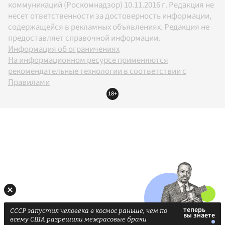
коммуникаций (Роскомнадзор) 10.11.2016 г. Редакция не
несет ответственности за достоверность информации,
содержащейся в рекламных объявлениях. Редакция не
предоставляет справочной информации.
Информация об ограничениях
На информационном ресурсе применяются
рекомендательные технологии в соответствии с
Правилами
18+
СССР запустил человека в космос раньше, чем по
всему США разрешили межрасовые браки