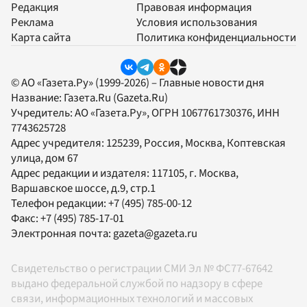
Редакция
Правовая информация
Реклама
Условия использования
Карта сайта
Политика конфиденциальности
© АО «Газета.Ру» (1999-2026) – Главные новости дня
Название:
Газета.Ru
(Gazeta.Ru)
Учредитель:
АО «Газета.Ру»
, ОГРН 1067761730376, ИНН
7743625728
Адрес учредителя: 125239, Россия, Москва, Коптевская
улица, дом 67
Адрес редакции и издателя:
117105
, г.
Москва
,
Варшавское шоссе, д.9, стр.1
Телефон редакции:
+7 (495) 785-00-12
Факс:
+7 (495) 785-17-01
Электронная почта:
gazeta@gazeta.ru
Свидетельство о регистрации СМИ Эл № ФС77-67642
выдано федеральной службой по надзору в сфере
связи, информационных технологий и массовых