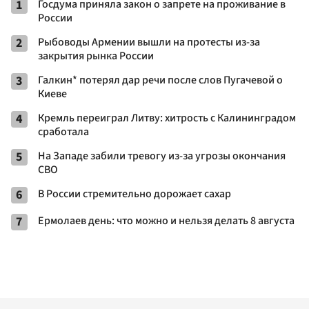
1
Госдума приняла закон о запрете на проживание в
России
2
Рыбоводы Армении вышли на протесты из-за
закрытия рынка России
3
Галкин* потерял дар речи после слов Пугачевой о
Киеве
4
Кремль переиграл Литву: хитрость с Калининградом
сработала
5
На Западе забили тревогу из-за угрозы окончания
СВО
6
В России стремительно дорожает сахар
7
Ермолаев день: что можно и нельзя делать 8 августа