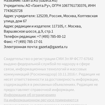
Название:
Газета.Ru
(Gazeta.Ru)
Учредитель:
АО «Газета.Ру»
, ОГРН 1067761730376, ИНН
7743625728
Адрес учредителя: 125239, Россия, Москва, Коптевская
улица, дом 67
Адрес редакции и издателя:
117105
, г.
Москва
,
Варшавское шоссе, д.9, стр.1
Телефон редакции:
+7 (495) 785-00-12
Факс:
+7 (495) 785-17-01
Электронная почта:
gazeta@gazeta.ru
Свидетельство о регистрации СМИ Эл № ФС77-67642
выдано федеральной службой по надзору в сфере
связи, информационных технологий и массовых
коммуникаций (Роскомнадзор) 10.11.2016 г. Редакция не
несет ответственности за достоверность информации,
содержащейся в рекламных объявлениях. Редакция не
предоставляет справочной информации.
Информация об ограничениях
На информационном ресурсе применяются