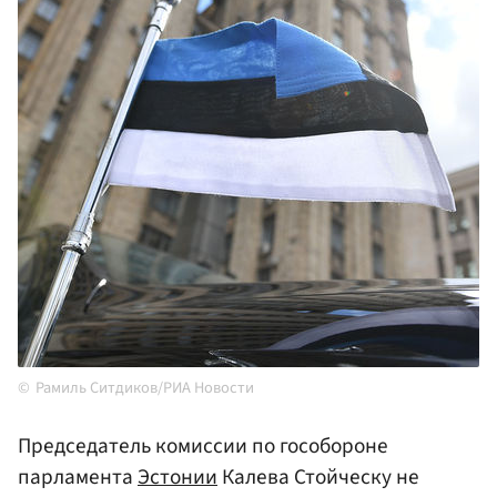
Рамиль Ситдиков/РИА Новости
Председатель комиссии по гособороне
парламента
Эстонии
Калева Стойческу не