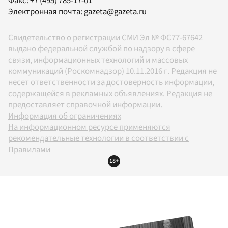
Факс:
+7 (495) 785-17-01
Электронная почта:
gazeta@gazeta.ru
Свидетельство о регистрации СМИ Эл № ФС77-67642
выдано федеральной службой по надзору в сфере
связи, информационных технологий и массовых
коммуникаций (Роскомнадзор) 10.11.2016 г. Редакция не
несет ответственности за достоверность информации,
содержащейся в рекламных объявлениях. Редакция не
предоставляет справочной информации.
Информация об ограничениях
На информационном ресурсе применяются
рекомендательные технологии в соответствии с
Правилами
18+