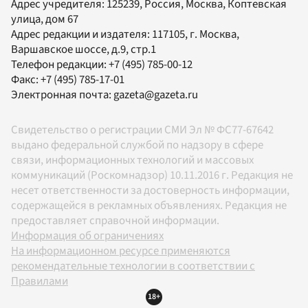
Адрес учредителя: 125239, Россия, Москва, Коптевская
улица, дом 67
Адрес редакции и издателя:
117105
, г.
Москва
,
Варшавское шоссе, д.9, стр.1
Телефон редакции:
+7 (495) 785-00-12
Факс:
+7 (495) 785-17-01
Электронная почта:
gazeta@gazeta.ru
Свидетельство о регистрации СМИ Эл № ФС77-67642
выдано федеральной службой по надзору в сфере
связи, информационных технологий и массовых
коммуникаций (Роскомнадзор) 10.11.2016 г. Редакция не
несет ответственности за достоверность информации,
содержащейся в рекламных объявлениях. Редакция не
предоставляет справочной информации.
Информация об ограничениях
На информационном ресурсе применяются
рекомендательные технологии в соответствии с
Правилами
18+