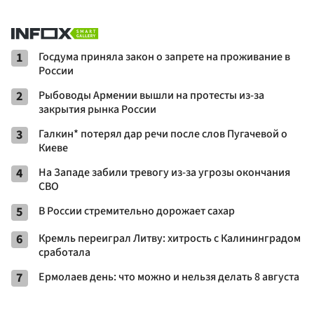
1
Госдума приняла закон о запрете на проживание в
России
2
Рыбоводы Армении вышли на протесты из-за
закрытия рынка России
3
Галкин* потерял дар речи после слов Пугачевой о
Киеве
4
На Западе забили тревогу из-за угрозы окончания
СВО
5
В России стремительно дорожает сахар
6
Кремль переиграл Литву: хитрость с Калининградом
сработала
7
Ермолаев день: что можно и нельзя делать 8 августа