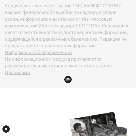
Свидетельство о регистрации СМИ Эл № ФС77-67642
выдано федеральной службой по надзору в сфере
связи, информационных технологий и массовых
коммуникаций (Роскомнадзор) 10.11.2016 г. Редакция не
несет ответственности за достоверность информации,
содержащейся в рекламных объявлениях. Редакция не
предоставляет справочной информации.
Информация об ограничениях
На информационном ресурсе применяются
рекомендательные технологии в соответствии с
Правилами
18+