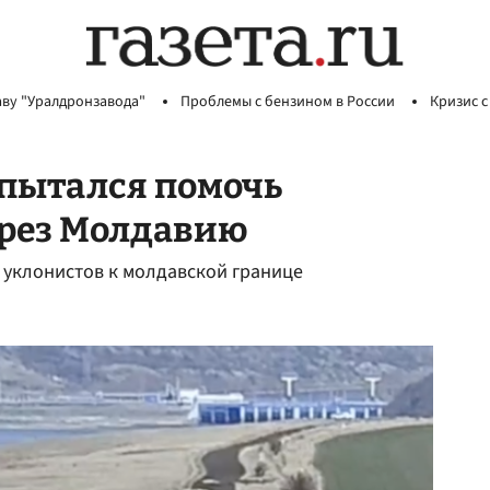
аву "Уралдронзавода"
Проблемы с бензином в России
Кризис с
опытался помочь
ерез Молдавию
 уклонистов к молдавской границе