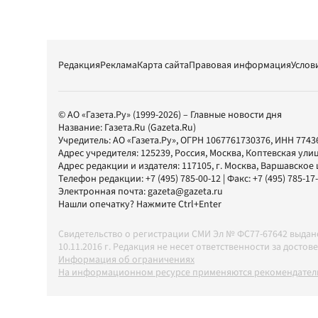
Редакция
Реклама
Карта сайта
Правовая информация
Услов
© АО «Газета.Ру» (1999-2026) – Главные новости дня
Название:
Газета.Ru
(Gazeta.Ru)
Учредитель:
АО «Газета.Ру»
, ОГРН 1067761730376, ИНН 7743
Адрес учредителя: 125239, Россия, Москва, Коптевская улиц
Адрес редакции и издателя:
117105
, г.
Москва
,
Варшавское шо
Телефон редакции:
+7 (495) 785-00-12
| Факс:
+7 (495) 785-17
Электронная почта:
gazeta@gazeta.ru
Нашли опечатку? Нажмите Ctrl+Enter
Свидетельство о регистрации СМИ Эл № ФС77-67642 выда
10.11.2016 г. Редакция не несет ответственности за дос
Информация об ограничениях
На информационном ресурсе применяются рекомендатель