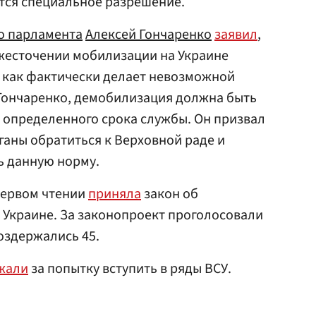
ется специальное разрешение.
о парламента
Алексей Гончаренко
заявил
,
ужесточении мобилизации на Украине
к как фактически делает невозможной
ончаренко, демобилизация должна быть
 определенного срока службы. Он призвал
аны обратиться к Верховной раде и
ь данную норму.
первом чтении
приняла
закон об
 Украине. За законопроект проголосовали
воздержались 45.
жали
за попытку вступить в ряды ВСУ.