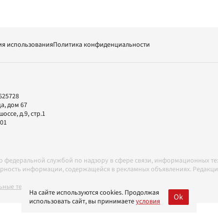
ия использования
Политика конфиденциальности
625728
а, дом 67
ссе, д.9, стр.1
-01
но федеральной службой по надзору в сфере связи, информационных т
товерность информации, содержащейся в рекламных объявлениях. Редак
ные технологии в соответствии с Правилами
На сайте используются cookies. Продолжая
Ok
использовать сайт, вы принимаете
условия