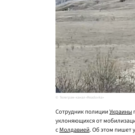
Телеграм-канал «Readovka»
Сотрудник полиции
Украины
п
уклоняющихся от мобилизаци
с
Молдавией
. Об этом пишет 