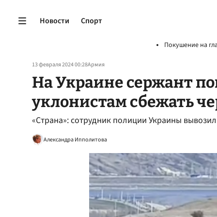
Новости
Спорт
Покушение на гл
13 февраля 2024 00:28
Армия
На Украине сержант п
уклонистам сбежать ч
«Страна»: сотрудник полиции Украины вывозил
Александра Ипполитова