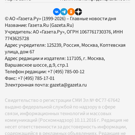
© АО «Газета.Ру» (1999-2026) – Главные новости дня
Название:
Газета.Ru
(Gazeta.Ru)
Учредитель:
АО «Газета.Ру»
, ОГРН 1067761730376, ИНН
7743625728
Адрес учредителя: 125239, Россия, Москва, Коптевская
улица, дом 67
Адрес редакции и издателя:
117105
, г.
Москва
,
Варшавское шоссе, д.9, стр.1
Телефон редакции:
+7 (495) 785-00-12
Факс:
+7 (495) 785-17-01
Электронная почта:
gazeta@gazeta.ru
Свидетельство о регистрации СМИ Эл № ФС77-67642
выдано федеральной службой по надзору в сфере
связи, информационных технологий и массовых
коммуникаций (Роскомнадзор) 10.11.2016 г. Редакция не
несет ответственности за достоверность информации,
содержащейся в рекламных объявлениях. Редакция не