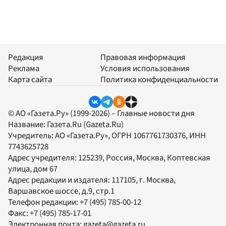
Редакция
Правовая информация
Реклама
Условия использования
Карта сайта
Политика конфиденциальности
© АО «Газета.Ру» (1999-2026) – Главные новости дня
Название:
Газета.Ru
(Gazeta.Ru)
Учредитель:
АО «Газета.Ру»
, ОГРН 1067761730376, ИНН
7743625728
Адрес учредителя: 125239, Россия, Москва, Коптевская
улица, дом 67
Адрес редакции и издателя:
117105
, г.
Москва
,
Варшавское шоссе, д.9, стр.1
Телефон редакции:
+7 (495) 785-00-12
Факс:
+7 (495) 785-17-01
Электронная почта:
gazeta@gazeta.ru