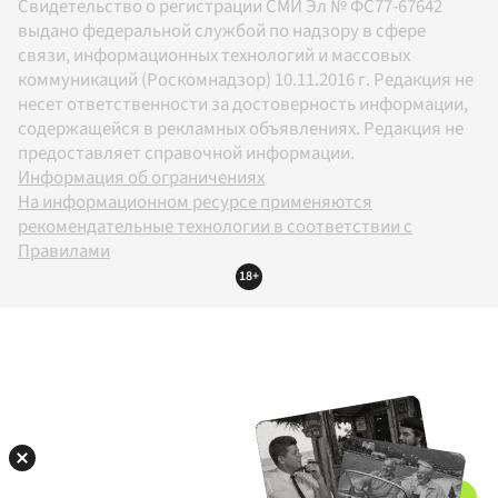
Свидетельство о регистрации СМИ Эл № ФС77-67642
выдано федеральной службой по надзору в сфере
связи, информационных технологий и массовых
коммуникаций (Роскомнадзор) 10.11.2016 г. Редакция не
несет ответственности за достоверность информации,
содержащейся в рекламных объявлениях. Редакция не
предоставляет справочной информации.
Информация об ограничениях
На информационном ресурсе применяются
рекомендательные технологии в соответствии с
Правилами
18+