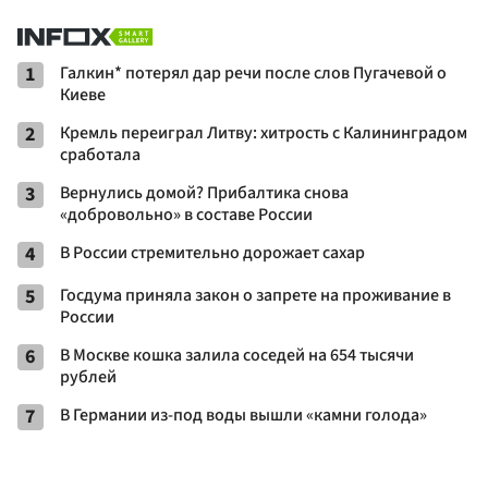
1
Галкин* потерял дар речи после слов Пугачевой о
Киеве
2
Кремль переиграл Литву: хитрость с Калининградом
сработала
3
Вернулись домой? Прибалтика снова
«добровольно» в составе России
4
В России стремительно дорожает сахар
5
Госдума приняла закон о запрете на проживание в
России
6
В Москве кошка залила соседей на 654 тысячи
рублей
7
В Германии из-под воды вышли «камни голода»