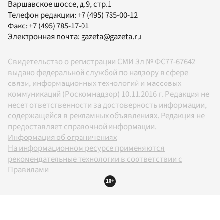
Варшавское шоссе, д.9, стр.1
Телефон редакции:
+7 (495) 785-00-12
Факс:
+7 (495) 785-17-01
Электронная почта:
gazeta@gazeta.ru
Свидетельство о регистрации СМИ Эл № ФС77-67642
выдано федеральной службой по надзору в сфере
связи, информационных технологий и массовых
коммуникаций (Роскомнадзор) 10.11.2016 г. Редакция не
несет ответственности за достоверность информации,
содержащейся в рекламных объявлениях. Редакция не
предоставляет справочной информации.
Информация об ограничениях
На информационном ресурсе применяются
рекомендательные технологии в соответствии с
Правилами
18+