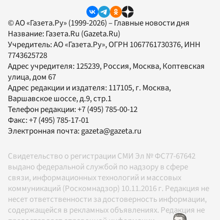
© АО «Газета.Ру» (1999-2026) – Главные новости дня
Название:
Газета.Ru
(Gazeta.Ru)
Учредитель:
АО «Газета.Ру»
, ОГРН 1067761730376, ИНН
7743625728
Адрес учредителя: 125239, Россия, Москва, Коптевская
улица, дом 67
Адрес редакции и издателя:
117105
, г.
Москва
,
Варшавское шоссе, д.9, стр.1
Телефон редакции:
+7 (495) 785-00-12
Факс:
+7 (495) 785-17-01
Электронная почта:
gazeta@gazeta.ru
Свидетельство о регистрации СМИ Эл № ФС77-67642
выдано федеральной службой по надзору в сфере
связи, информационных технологий и массовых
коммуникаций (Роскомнадзор) 10.11.2016 г. Редакция не
несет ответственности за достоверность информации,
содержащейся в рекламных объявлениях. Редакция не