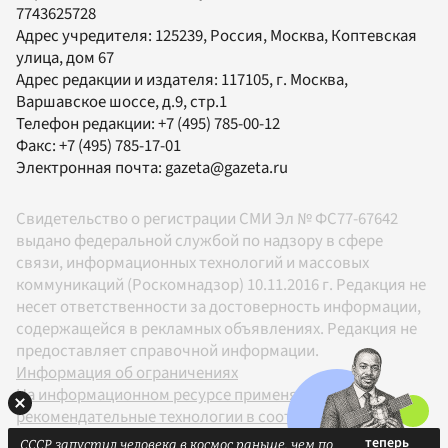
7743625728
Адрес учредителя: 125239, Россия, Москва, Коптевская
улица, дом 67
Адрес редакции и издателя:
117105
, г.
Москва
,
Варшавское шоссе, д.9, стр.1
Телефон редакции:
+7 (495) 785-00-12
Факс:
+7 (495) 785-17-01
Электронная почта:
gazeta@gazeta.ru
Свидетельство о регистрации СМИ Эл № ФС77-67642
выдано федеральной службой по надзору в сфере
связи, информационных технологий и массовых
коммуникаций (Роскомнадзор) 10.11.2016 г. Редакция не
несет ответственности за достоверность информации,
содержащейся в рекламных объявлениях. Редакция не
предоставляет справочной информации.
Информация об ограничениях
На информационном ресурсе применяются
рекомендательные технологии в соответствии с
Правилами
СССР запустил человека в космос раньше, чем по