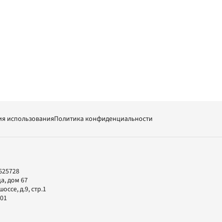
ия использования
Политика конфиденциальности
625728
а, дом 67
ссе, д.9, стр.1
-01