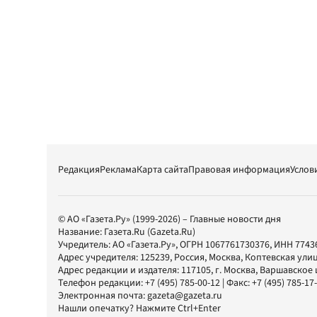
Редакция
Реклама
Карта сайта
Правовая информация
Услов
© АО «Газета.Ру» (1999-2026) – Главные новости дня
Название:
Газета.Ru
(Gazeta.Ru)
Учредитель:
АО «Газета.Ру»
, ОГРН 1067761730376, ИНН 7743
Адрес учредителя: 125239, Россия, Москва, Коптевская улиц
Адрес редакции и издателя:
117105
, г.
Москва
,
Варшавское шо
Телефон редакции:
+7 (495) 785-00-12
| Факс:
+7 (495) 785-17
Электронная почта:
gazeta@gazeta.ru
Нашли опечатку? Нажмите Ctrl+Enter