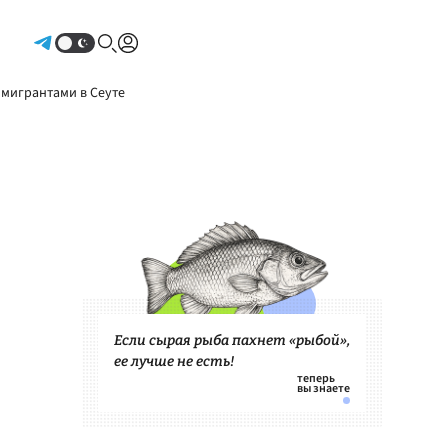
Авторизоваться
 мигрантами в Сеуте
Если сырая рыба пахнет «рыбой»,
ее лучше не есть!