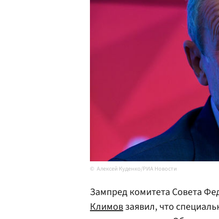
Алексей Куденко/РИА Новости
Зампред комитета Совета Фе
Климов
заявил, что специаль