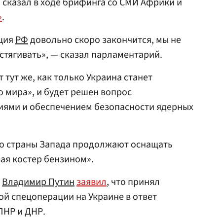
н сказал в ходе брифинга со СМИ Африки и
»
.
ация
РФ
довольно скоро закончится, мы не
стягивать», — сказал парламентарий.
 тут же, как только Украина станет
о мира», и будет решен вопрос
иями и обеспечением безопасности ядерных
то страны Запада продолжают оснащать
ая костер бензином».
и
Владимир Путин
заявил
, что принял
й спецоперации на Украине в ответ
ЛНР и ДНР.