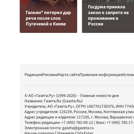
Госдума приняла
Галкин* потерял дар
закон о запрете на
речи после слов
проживание в
Пугачевой о Киеве
России
Редакция
Реклама
Карта сайта
Правовая информация
Услов
© АО «Газета.Ру» (1999-2026) – Главные новости дня
Название:
Газета.Ru
(Gazeta.Ru)
Учредитель:
АО «Газета.Ру»
, ОГРН 1067761730376, ИНН 7743
Адрес учредителя: 125239, Россия, Москва, Коптевская улиц
Адрес редакции и издателя:
117105
, г.
Москва
,
Варшавское шо
Телефон редакции:
+7 (495) 785-00-12
| Факс:
+7 (495) 785-17
Электронная почта:
gazeta@gazeta.ru
Нашли опечатку? Нажмите Ctrl+Enter