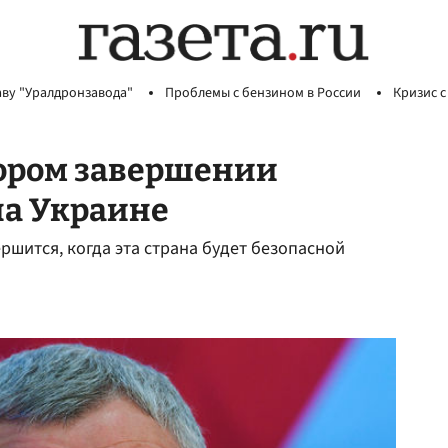
аву "Уралдронзавода"
Проблемы с бензином в России
Кризис с
кором завершении
на Украине
ршится, когда эта страна будет безопасной