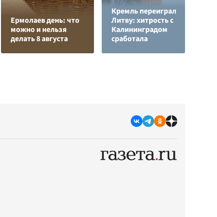
Кремль переиграл
Ермолаев день: что
Литву: хитрость с
В
можно и нельзя
Калининградом
с
делать 8 августа
сработала
д