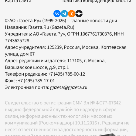
Карта сайта
Политика конфиденциальности
© АО «Газета.Ру» (1999-2026) – Главные новости дня
Название:
Газета.Ru
(Gazeta.Ru)
Учредитель:
АО «Газета.Ру»
, ОГРН 1067761730376, ИНН
7743625728
Адрес учредителя: 125239, Россия, Москва, Коптевская
улица, дом 67
Адрес редакции и издателя:
117105
, г.
Москва
,
Варшавское шоссе, д.9, стр.1
Телефон редакции:
+7 (495) 785-00-12
Факс:
+7 (495) 785-17-01
Электронная почта:
gazeta@gazeta.ru
Свидетельство о регистрации СМИ Эл № ФС77-67642
выдано федеральной службой по надзору в сфере
связи, информационных технологий и массовых
коммуникаций (Роскомнадзор) 10.11.2016 г. Редакция не
несет ответственности за достоверность информации,