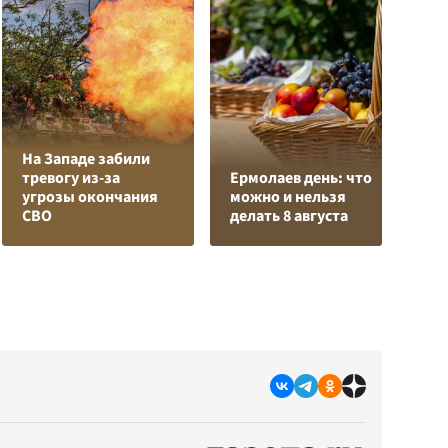
На Западе забили
К
тревогу из-за
Ермолаев день: что
Л
угрозы окончания
можно и нельзя
К
СВО
делать 8 августа
с