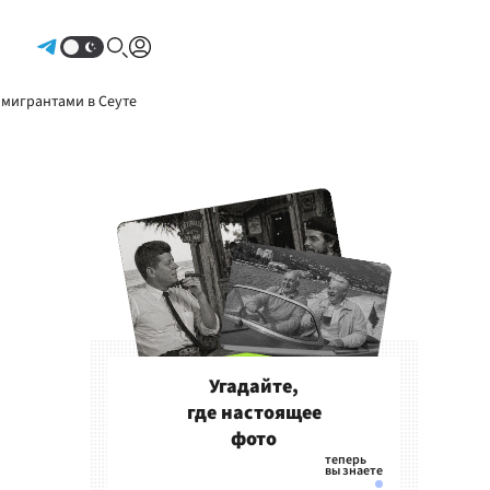
Авторизоваться
 мигрантами в Сеуте
Угадайте,
где настоящее
фото