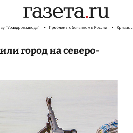
аву "Уралдронзавода"
Проблемы с бензином в России
Кризис с
тили город на северо-