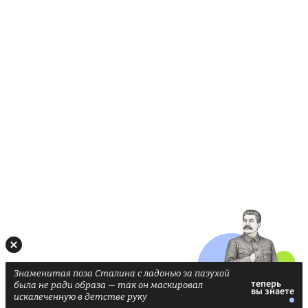
Знаменитая поза Сталина с ладонью за пазухой
была не ради образа — так он маскировал
искалеченную в детстве руку