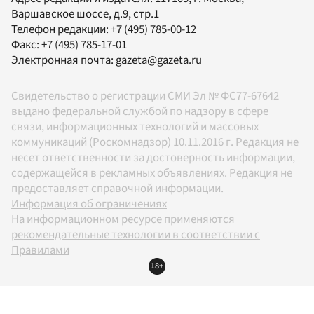
Варшавское шоссе, д.9, стр.1
Телефон редакции:
+7 (495) 785-00-12
Факс:
+7 (495) 785-17-01
Электронная почта:
gazeta@gazeta.ru
Свидетельство о регистрации СМИ Эл № ФС77-67642
выдано федеральной службой по надзору в сфере
связи, информационных технологий и массовых
коммуникаций (Роскомнадзор) 10.11.2016 г. Редакция не
несет ответственности за достоверность информации,
содержащейся в рекламных объявлениях. Редакция не
предоставляет справочной информации.
Информация об ограничениях
На информационном ресурсе применяются
рекомендательные технологии в соответствии с
Правилами
18+